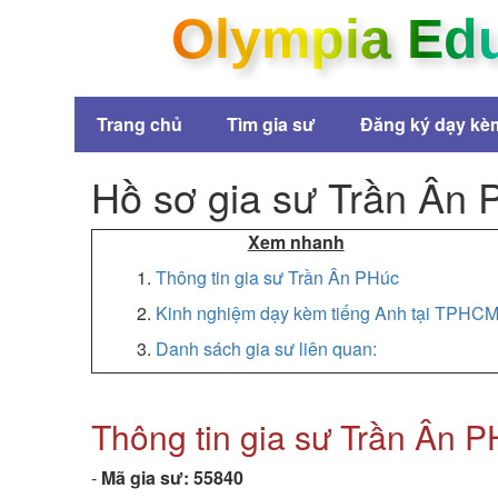
Olympia Ed
Trang chủ
Tìm gia sư
Đăng ký dạy kè
Hồ sơ gia sư Trần Ân
Xem nhanh
1.
Thông tin gia sư Trần Ân PHúc
2.
Kinh nghiệm dạy kèm tiếng Anh tại TPHC
3.
Danh sách gia sư liên quan:
Thông tin gia sư Trần Ân 
-
Mã gia sư:
55840