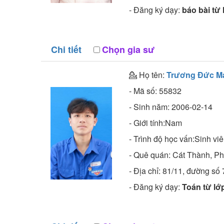
- Đăng ký dạy:
báo bài từ 
Chi tiết
Chọn gia sư
💁 Họ tên:
Trương Đức M
- Mã số:
55832
- Sinh năm:
2006-02-14
- Giới tính:Nam
- Trình độ học vấn:
Sinh vi
- Quê quán:
Cát Thành, Ph
- Địa chỉ:
81/11, đường số 
- Đăng ký dạy:
Toán từ lớp