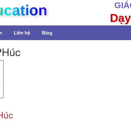
GIÁ
ucation
Dạy
m
Liên hệ
Blog
 PHúc
M
PHúc