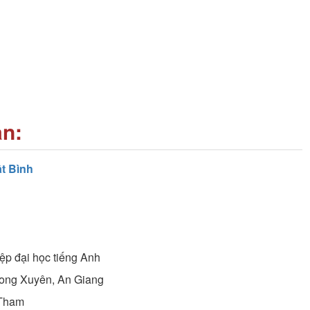
an:
t Bình
ệp đại học
tiếng Anh
Long Xuyên, An Giang
 Tham