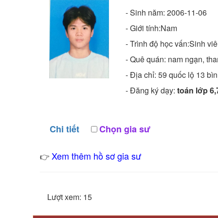
- Sinh năm:
2006-11-06
- Giới tính:Nam
- Trình độ học vấn:
Sinh vi
- Quê quán:
nam ngạn, tha
- Địa chỉ:
59 quốc lộ 13 bì
- Đăng ký dạy:
toán lớp 6,
Chi tiết
Chọn gia sư
Xem thêm hồ sơ gia sư
👉
Lượt xem: 15