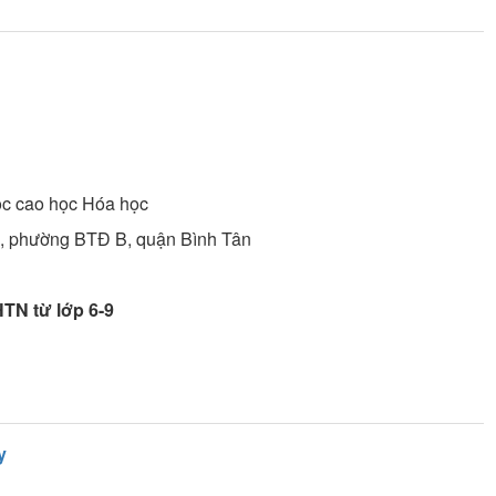
c cao học
Hóa học
, phường BTĐ B, quận Bình Tân
TN từ lớp 6-9
y