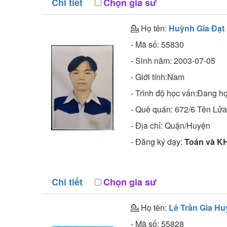
Chi tiết
Chọn gia sư
💁 Họ tên:
Huỳnh Gia Đạt
- Mã số:
55830
- Sinh năm:
2003-07-05
- Giới tính:Nam
- Trình độ học vấn:
Đang họ
- Quê quán:
672/6 Tên Lửa
- Địa chỉ:
Quận/Huyện
- Đăng ký dạy:
Toán và KH
Chi tiết
Chọn gia sư
💁 Họ tên:
Lê Trần Gia Hu
- Mã số:
55828