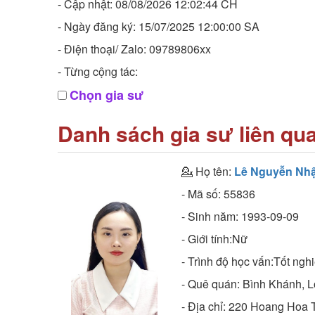
- Cập nhật: 08/08/2026 12:02:44 CH
- Ngày đăng ký: 15/07/2025 12:00:00 SA
- Điện thoại/ Zalo: 09789806xx
- Từng cộng tác:
Chọn gia sư
Danh sách gia sư liên qu
💁 Họ tên:
Lê Nguyễn Nhậ
- Mã số:
55836
- Sinh năm:
1993-09-09
- Giới tính:Nữ
- Trình độ học vấn:
Tốt nghi
- Quê quán:
Bình Khánh, 
- Địa chỉ:
220 Hoang Hoa