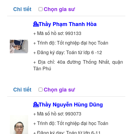
Chi tiết
Chọn gia sư
💁Thầy
Phạm Thanh Hòa
+ Mã số hồ sơ:
993133
+ Trình độ:
Tốt nghiệp đại học
Toán
+ Đăng ký dạy: Toán từ lớp 6 -12
+ Địa chỉ: 40a đường Thống Nhất, quận
Tân Phú
Chi tiết
Chọn gia sư
💁Thầy
Nguyễn Hùng Dũng
+ Mã số hồ sơ:
993073
+ Trình độ:
Tốt nghiệp đại học
Toán
+ Đăng ký dạy: Toán từ lớp 6-11