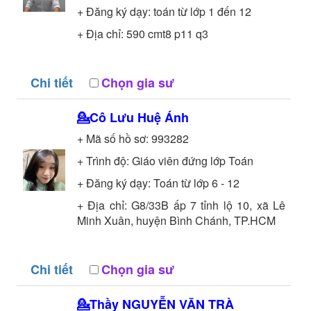
+ Đăng ký dạy: toán từ lớp 1 đến 12
+ Địa chỉ: 590 cmt8 p11 q3
Chi tiết
Chọn gia sư
💁Cô
Lưu Huệ Ánh
+ Mã số hồ sơ:
993282
+ Trình độ:
Giáo viên đứng lớp
Toán
+ Đăng ký dạy: Toán từ lớp 6 - 12
+ Địa chỉ: G8/33B ấp 7 tỉnh lộ 10, xã Lê
Minh Xuân, huyện Bình Chánh, TP.HCM
Chi tiết
Chọn gia sư
💁Thầy
NGUYỄN VĂN TRÀ