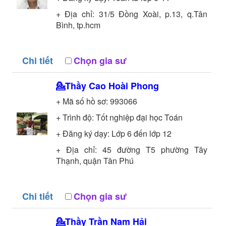
+ Địa chỉ: 31/5 Đồng Xoài, p.13, q.Tân
Bình, tp.hcm
Chi tiết
Chọn gia sư
💁Thầy
Cao Hoài Phong
+ Mã số hồ sơ:
993066
+ Trình độ:
Tốt nghiệp đại học
Toán
+ Đăng ký dạy: Lớp 6 đến lớp 12
+ Địa chỉ: 45 đường T5 phường Tây
Thạnh, quận Tân Phú
Chi tiết
Chọn gia sư
💁Thầy
Trần Nam Hải