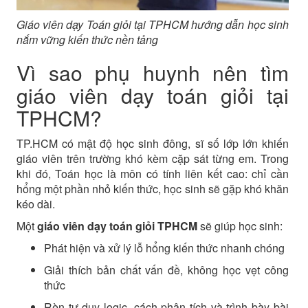
Giáo viên dạy Toán giỏi tại TPHCM hướng dẫn học sinh
nắm vững kiến thức nền tảng
Vì sao phụ huynh nên tìm
giáo viên dạy toán giỏi tại
TPHCM?
TP.HCM có mật độ học sinh đông, sĩ số lớp lớn khiến
giáo viên trên trường khó kèm cặp sát từng em. Trong
khi đó, Toán học là môn có tính liên kết cao: chỉ cần
hổng một phần nhỏ kiến thức, học sinh sẽ gặp khó khăn
kéo dài.
Một
giáo viên dạy toán giỏi TPHCM
sẽ giúp học sinh:
Phát hiện và xử lý lỗ hổng kiến thức nhanh chóng
Giải thích bản chất vấn đề, không học vẹt công
thức
Rèn tư duy logic, cách phân tích và trình bày bài