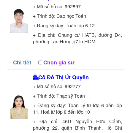
+ Mã số hồ sơ:
992897
+ Trình độ:
Cao học
Toán
+ Đăng ký dạy: Toán lớp 6-12
+ Địa chỉ: Chung cư HATB, đường D4,
phường Tân Hưng,q7,to.HCM
Chi tiết
Chọn gia sư
💁Cô
Đỗ Thị Út Quyên
+ Mã số hồ sơ:
992777
+ Trình độ:
Thạc sỹ
Toán
+ Đăng ký dạy: Toán Lý từ lớp 6 đến lớp
11, Hoá từ lớp 8 đến lớp 10
+ Địa chỉ: 46D Nguyễn Hữu Cảnh,
phường 22, quận Bình Thạnh, Hồ Chí