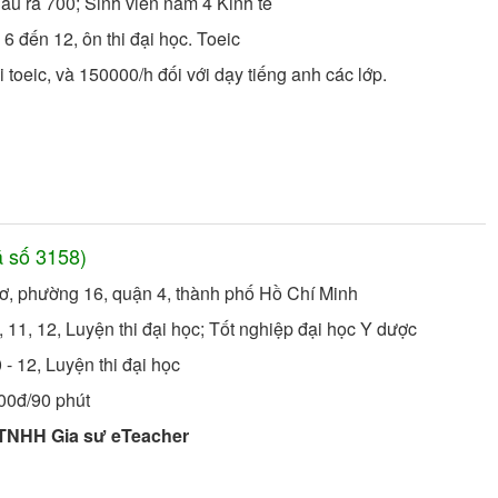
đầu ra 700;
Sinh viên năm 4
Kinh tế
6 đến 12, ôn thi đại học. Toeic
 toeic, và 150000/h đối với dạy tiếng anh các lớp.
 số
3158
)
ơ, phường 16, quận 4, thành phố Hồ Chí Minh
 11, 12, Luyện thi đại học;
Tốt nghiệp đại học
Y dược
 - 12, Luyện thi đại học
000đ/90 phút
 TNHH Gia sư eTeacher