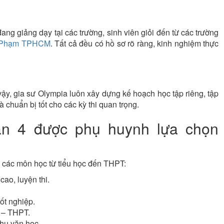
ng giảng dạy tại các trường, sinh viên giỏi đến từ các trường
ư Phạm TPHCM
. Tất cả đều có hồ sơ rõ ràng, kinh nghiệm thực
vậy, gia sư Olympia luôn xây dựng kế hoạch học tập riêng, tập
chuẩn bị tốt cho các kỳ thi quan trọng.
n 4 được phụ huynh lựa chọn
 các môn học từ tiểu học đến THPT:
cao, luyện thi.
tốt nghiệp.
 – THPT.
thụ văn học.