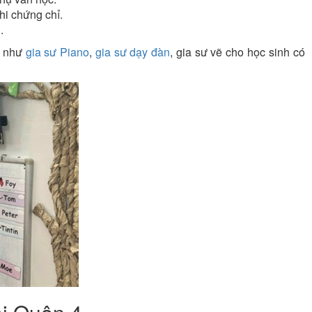
hi chứng chỉ.
.
u như
gia sư Piano
,
gia sư dạy đàn
, gia sư vẽ cho học sinh có