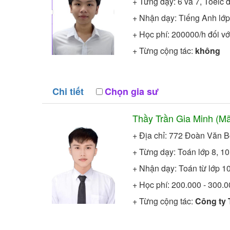
+ Từng dạy: 6 và 7, Toeic 
+ Nhận dạy: Tiếng Anh lớp 
+ Học phí: 200000/h đối với
+ Từng cộng tác:
không
Chi tiết
Chọn gia sư
Thầy
Trần Gia Minh
(Mã
+ Địa chỉ: 772 Đoàn Văn B
+ Từng dạy: Toán lớp 8, 10,
+ Nhận dạy: Toán từ lớp 10
+ Học phí: 200.000 - 300.
+ Từng cộng tác:
Công ty