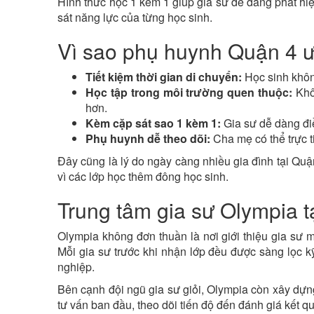
Hình thức học 1 kèm 1 giúp gia sư dễ dàng phát hi
sát năng lực của từng học sinh.
Vì sao phụ huynh Quận 4 ưu
Tiết kiệm thời gian di chuyển:
Học sinh không
Học tập trong môi trường quen thuộc:
Khôn
hơn.
Kèm cặp sát sao 1 kèm 1:
Gia sư dễ dàng điề
Phụ huynh dễ theo dõi:
Cha mẹ có thể trực ti
Đây cũng là lý do ngày càng nhiều gia đình tại Quận
vì các lớp học thêm đông học sinh.
Trung tâm gia sư Olympia t
Olympia không đơn thuần là nơi giới thiệu gia sư m
Mỗi gia sư trước khi nhận lớp đều được sàng lọc 
nghiệp.
Bên cạnh đội ngũ gia sư giỏi, Olympia còn xây dựng
tư vấn ban đầu, theo dõi tiến độ đến đánh giá kết qu