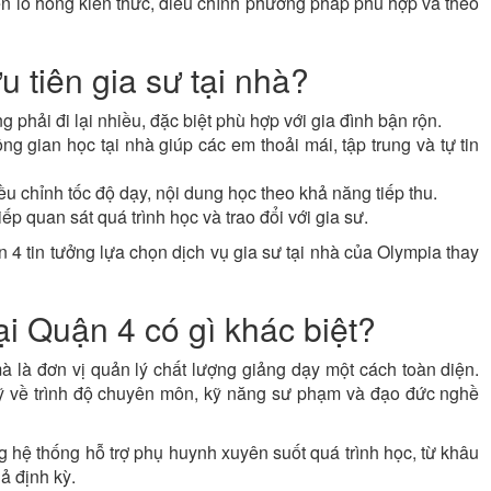
ện lỗ hổng kiến thức, điều chỉnh phương pháp phù hợp và theo
 tiên gia sư tại nhà?
 phải đi lại nhiều, đặc biệt phù hợp với gia đình bận rộn.
g gian học tại nhà giúp các em thoải mái, tập trung và tự tin
u chỉnh tốc độ dạy, nội dung học theo khả năng tiếp thu.
ếp quan sát quá trình học và trao đổi với gia sư.
 4 tin tưởng lựa chọn dịch vụ gia sư tại nhà của Olympia thay
ại Quận 4 có gì khác biệt?
à là đơn vị quản lý chất lượng giảng dạy một cách toàn diện.
kỹ về trình độ chuyên môn, kỹ năng sư phạm và đạo đức nghề
 hệ thống hỗ trợ phụ huynh xuyên suốt quá trình học, từ khâu
ả định kỳ.