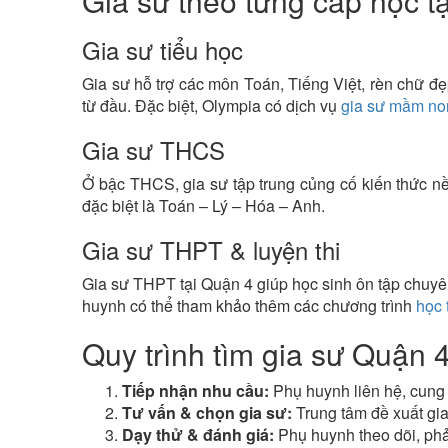
Gia sư theo từng cấp học t
Gia sư tiểu học
Gia sư hỗ trợ các môn Toán, Tiếng Việt, rèn chữ đẹ
từ đầu. Đặc biệt, Olympia có dịch vụ
gia sư mầm non
Gia sư THCS
Ở bậc THCS, gia sư tập trung củng cố kiến thức nề
đặc biệt là Toán – Lý – Hóa – Anh.
Gia sư THPT & luyện thi
Gia sư THPT tại Quận 4 giúp học sinh ôn tập chuyên
huynh có thể tham khảo thêm các chương trình
học 
Quy trình tìm gia sư Quận 4
Tiếp nhận nhu cầu:
Phụ huynh liên hệ, cung 
Tư vấn & chọn gia sư:
Trung tâm đề xuất gia
Dạy thử & đánh giá:
Phụ huynh theo dõi, phả