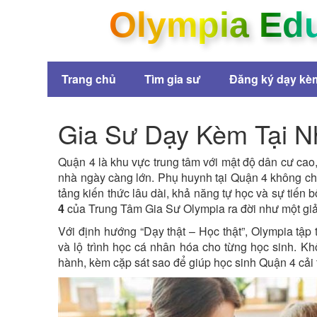
Olympia Ed
Trang chủ
Tìm gia sư
Đăng ký dạy kè
Gia Sư Dạy Kèm Tại 
Quận 4 là khu vực trung tâm với mật độ dân cư cao
nhà ngày càng lớn. Phụ huynh tại Quận 4 không chỉ
tảng kiến thức lâu dài, khả năng tự học và sự tiến b
4
của Trung Tâm Gia Sư Olympia ra đời như một giải
Với định hướng “Dạy thật – Học thật”, Olympia tập t
và lộ trình học cá nhân hóa cho từng học sinh. Khô
hành, kèm cặp sát sao để giúp học sinh Quận 4 cải 