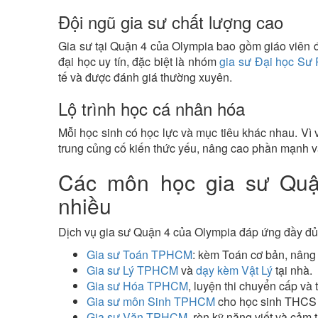
Đội ngũ gia sư chất lượng cao
Gia sư tại Quận 4 của Olympia bao gồm giáo viên đa
đại học uy tín, đặc biệt là nhóm
gia sư Đại học S
tế và được đánh giá thường xuyên.
Lộ trình học cá nhân hóa
Mỗi học sinh có học lực và mục tiêu khác nhau. Vì 
trung củng cố kiến thức yếu, nâng cao phần mạnh và 
Các môn học gia sư Quậ
nhiều
Dịch vụ gia sư Quận 4 của Olympia đáp ứng đầy đủ
Gia sư Toán TPHCM
: kèm Toán cơ bản, nâng 
Gia sư Lý TPHCM
và
dạy kèm Vật Lý
tại nhà.
Gia sư Hóa TPHCM
, luyện thi chuyển cấp và 
Gia sư môn Sinh TPHCM
cho học sinh THCS
Gia sư Văn TPHCM
, rèn kỹ năng viết và cảm 